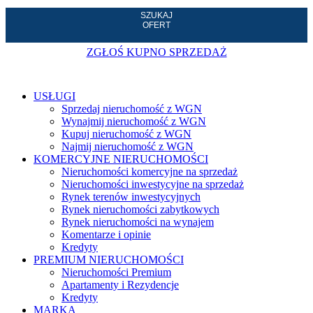
SZUKAJ
OFERT
ZGŁOŚ KUPNO SPRZEDAŻ
USŁUGI
Sprzedaj nieruchomość z WGN
Wynajmij nieruchomość z WGN
Kupuj nieruchomość z WGN
Najmij nieruchomość z WGN
KOMERCYJNE NIERUCHOMOŚCI
Nieruchomości komercyjne na sprzedaż
Nieruchomości inwestycyjne na sprzedaż
Rynek terenów inwestycyjnych
Rynek nieruchomości zabytkowych
Rynek nieruchomości na wynajem
Komentarze i opinie
Kredyty
PREMIUM NIERUCHOMOŚCI
Nieruchomości Premium
Apartamenty i Rezydencje
Kredyty
MARKA