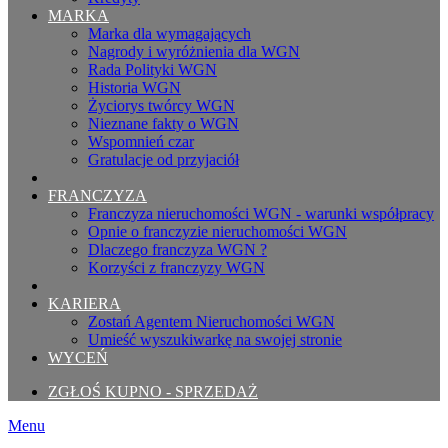
MARKA
Marka dla wymagających
Nagrody i wyróżnienia dla WGN
Rada Polityki WGN
Historia WGN
Życiorys twórcy WGN
Nieznane fakty o WGN
Wspomnień czar
Gratulacje od przyjaciół
FRANCZYZA
Franczyza nieruchomości WGN - warunki współpracy
Opnie o franczyzie nieruchomości WGN
Dlaczego franczyza WGN ?
Korzyści z franczyzy WGN
KARIERA
Zostań Agentem Nieruchomości WGN
Umieść wyszukiwarkę na swojej stronie
WYCEŃ
ZGŁOŚ KUPNO - SPRZEDAŻ
Menu