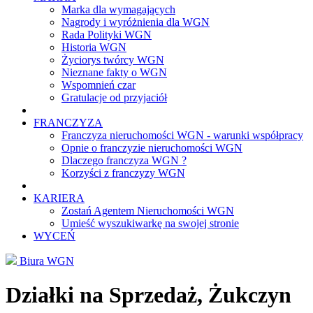
Marka dla wymagających
Nagrody i wyróżnienia dla WGN
Rada Polityki WGN
Historia WGN
Życiorys twórcy WGN
Nieznane fakty o WGN
Wspomnień czar
Gratulacje od przyjaciół
FRANCZYZA
Franczyza nieruchomości WGN - warunki współpracy
Opnie o franczyzie nieruchomości WGN
Dlaczego franczyza WGN ?
Korzyści z franczyzy WGN
KARIERA
Zostań Agentem Nieruchomości WGN
Umieść wyszukiwarkę na swojej stronie
WYCEŃ
Biura WGN
Działki na Sprzedaż, Żukczyn